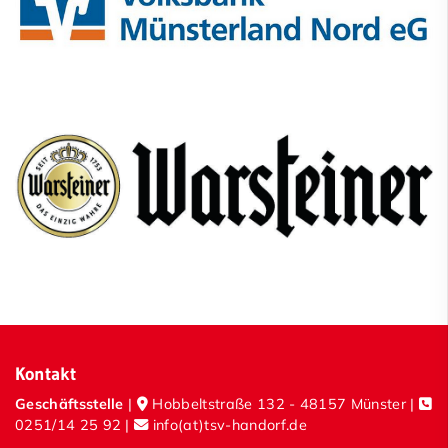
Kontakt
Geschäftsstelle
|
Hobbeltstraße 132 - 48157 Münster |
0251/14 25 92
|
info(at)tsv-handorf.de