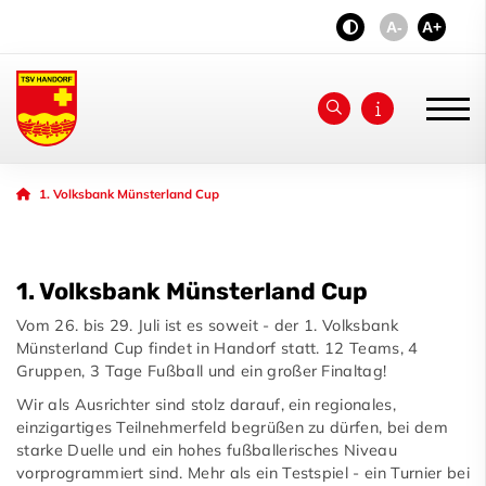
A-
A+
Unser Verein
1. Volksbank Münsterland Cup
News
1. Volksbank Münsterland Cup
Jubiläum 2026
Vom 26. bis 29. Juli ist es soweit - der 1. Volksbank
aktiv - fit & gesund
Münsterland Cup findet in Handorf statt. 12 Teams, 4
Gruppen, 3 Tage Fußball und ein großer Finaltag!
Sportangebot
Wir als Ausrichter sind stolz darauf, ein regionales,
einzigartiges Teilnehmerfeld begrüßen zu dürfen, bei dem
Sponsoren
starke Duelle und ein hohes fußballerisches Niveau
vorprogrammiert sind. Mehr als ein Testspiel - ein Turnier bei