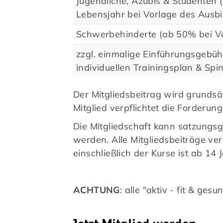
Jugendliche, Azubis & Studenten (
Lebensjahr bei Vorlage des Ausb
Schwerbehinderte (ab 50% bei Vo
zzgl. einmalige Einführungsgebüh
Quicklinks
individuellen Trainingsplan & Spi
Aktuelles
Sp
Der Mitgliedsbeitrag wird grundsät
Vereins-News
Mitglied verpflichtet die Forderun
Social-Media-News
Die Mitgliedschaft kann satzungsg
Neubau des TSV
werden. Alle Mitgliedsbeiträge ver
Handorf
einschließlich der Kurse ist ab 14
ACHTUNG
: alle "aktiv - fit & g