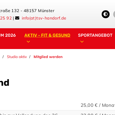
traße 132 - 48157 Münster
 25 92
|
info(at)tsv-handorf.de
UM 2026
AKTIV - FIT & GESUND
SPORTANGEBOT
d
Studio aktiv
Mitglied werden
und
25,00 € / Mona