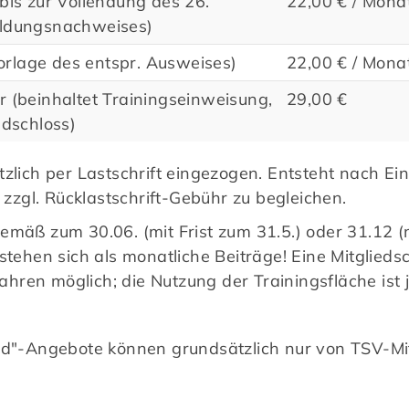
bis zur Vollendung des 26.
22,00 € / Mona
ildungsnachweises)
rlage des entspr. Ausweises)
22,00 € / Mona
r (beinhaltet Trainingseinweisung,
29,00 €
ndschloss)
ortangebot
Unser Service
zlich per Lastschrift eingezogen. Entsteht nach Einz
Sportangebot
Mitglied werden
g zzgl. Rücklastschrift-Gebühr zu begleichen.
Sportsuche
Sport Echo
emäß zum 30.06. (mit Frist zum 31.5.) oder 31.12 (
aktiv - fit & gesund
Klubshop
stehen sich als monatliche Beiträge! Eine Mitgliedsc
Sponsoren
 Jahren möglich; die Nutzung der Trainingsfläche ist 
esund"-Angebote können grundsätzlich nur von TSV-M