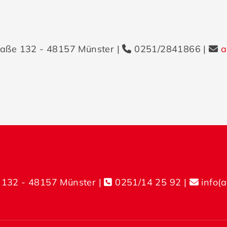
aße 132 - 48157 Münster |
0251/2841866 |
a
 132 - 48157 Münster |
0251/14 25 92
|
info(