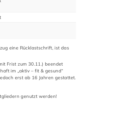
t
t
Kontakt
ug eine Rücklastschrift, ist das
So erreichen Sie uns
Vorstand
mit Frist zum 30.11.) beendet
Impressum
haft im „aktiv – fit & gesund“
Datenschutz
jedoch erst ab 16 Jahren gestattet.
itgliedern genutzt werden!