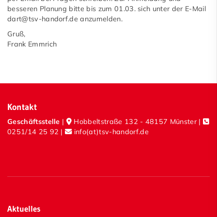
besseren Planung bitte bis zum 01.03. sich unter der E-Mail
Schwimmen
dart@tsv-handorf.de anzumelden.
Nordic Walking
Gruß,
Frank Emmrich
Tischtennis
Turnen
Volleyball
Kontakt
Sponsoren
Geschäftsstelle
|
Hobbeltstraße 132 - 48157 Münster |
0251/14 25 92
|
info(at)tsv-handorf.de
Unser Service
Aktuelles