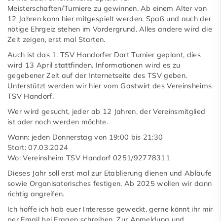
Meisterschaften/Turniere zu gewinnen. Ab einem Alter von
Baby-FIT
12 Jahren kann hier mitgespielt werden. Spaß und auch der
nötige Ehrgeiz stehen im Vordergrund. Alles andere wird die
Badminton
Zeit zeigen, erst mal Starten.
Auch ist das 1. TSV Handorfer Dart Turnier geplant, dies
Basketball
wird 13 April stattfinden. Informationen wird es zu
gegebener Zeit auf der Internetseite des TSV geben.
Boule
Unterstützt werden wir hier vom Gastwirt des Vereinsheims
Freizeitsport
TSV Handorf.
Wer wird gesucht, jeder ab 12 Jahren, der Vereinsmitglied
Dart
ist oder noch werden möchte.
Fußball-Junioren
Wann: jeden Donnerstag von 19:00 bis 21:30
Start: 07.03.2024
Fußball-Senioren
Wo: Vereinsheim TSV Handorf 0251/92778311
Dieses Jahr soll erst mal zur Etablierung dienen und Abläufe
Judo
sowie Organisatorisches festigen. Ab 2025 wollen wir dann
richtig angreifen.
Karate
Ich hoffe ich hab euer Interesse geweckt, gerne könnt ihr mir
Leichtathletik
per Email bei Fragen schreiben. Zur Anmeldung und