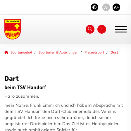
A-
A+
Unser Verein
Sportangebot
Sportarten & Abteilungen
Freizeitsport
Dart
News
Dart
Jubiläum 2026
beim TSV Handorf
aktiv - fit & gesund
Hallo zusammen,
Sportangebot
mein Name, Frank Emmrich und ich habe in Absprache mit
dem TSV Handorf den Dart-Club innerhalb des Vereins
Deinen Sport finden
gegründet. Ich freue mich sehr darüber, da ich selber
begeisterter Dartspieler bin. Das Ziel ist es Hobbyspieler
Sportarten & Abteilungen
sowie auch ambitionierte Spieler für