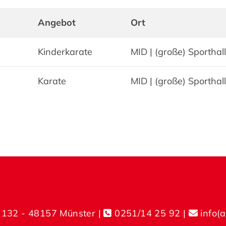
Angebot
Ort
Kinderkarate
MID | (große) Sporthal
Karate
MID | (große) Sporthal
 132 - 48157 Münster |
0251/14 25 92
|
info(