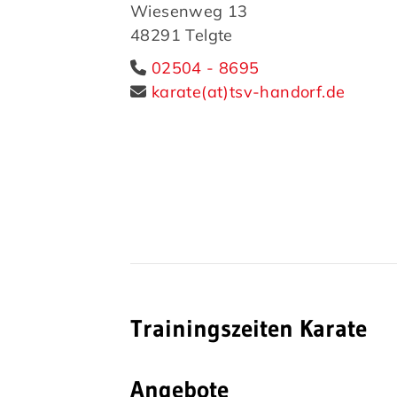
Wiesenweg 13
48291 Telgte
Quicklinks
02504 - 8695
karate
(at)tsv-handorf.de
Aktuelles
Sp
Vereins-News
Social-Media-News
Neubau des TSV
Handorf
Trainingszeiten Karate
Angebote