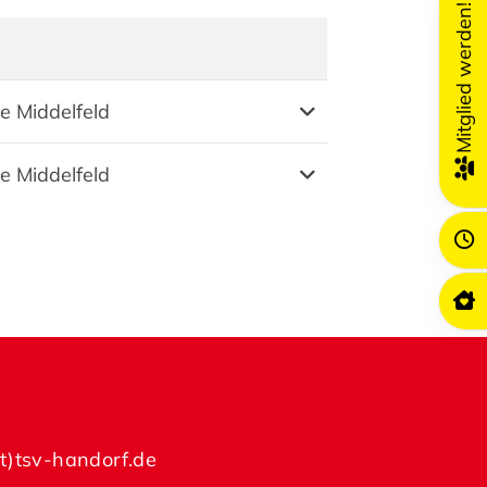
Mitglied werden!
Weitere Informatione
le Middelfeld
le Middelfeld
at)tsv-handorf.de