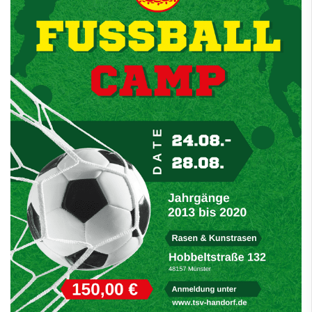
Baby-FIT
Badminton
Basketball
Boule
Freizeitsport
Fußball-Junioren
Konzept Juniorenfußball
Mannschaften
Ansprechpartner
Fußballcamp 2026
Trainerbereich