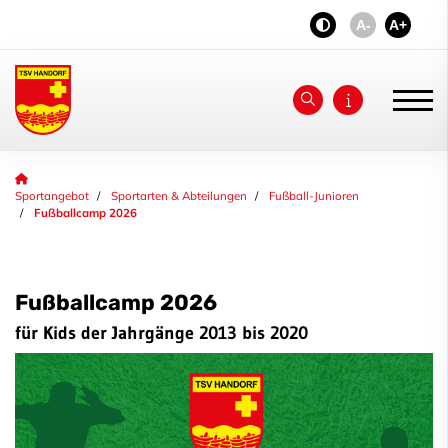
A-
A+
Unser Verein
Sportangebot
Sportarten & Abteilungen
Fußball-Junioren
Fußballcamp 2026
News
Jubiläum 2026
Fußballcamp 2026
aktiv - fit & gesund
für Kids der Jahrgänge 2013 bis 2020
Sportangebot
Deinen Sport finden
Sportarten & Abteilungen