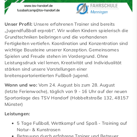
Fußball-Senioren
Judo
Unser Profil:
Unsere erfahrenen Trainer sind bereits
„Jugendfußball erprobt“. Wir wollen Kindern spielerisch die
Karate
Grundtechniken beibringen und die vorhandenen
Fertigkeiten vertiefen. Koordination und Konzentration sind
Leichtathletik
wichtige Bausteine unserer Konzeption. Gemeinsames
Spielen und Freude stehen im Vordergrund. Ohne
Schwimmen
Leistungsdruck viel lernen, Kreativität und Individualität
Nordic Walking
stärken sind unsere Vorstellungen einer
breitensportorientierten Fußball-Jugend.
Tischtennis
Wann und wo:
Vom 24. August bis zum 28. August
(letzte Ferienwoche), täglich von 9 - 16 Uhr auf der neuen
Turnen
Sportanlage des TSV Handorf (Hobbeltstraße 132, 48157
Münster)
Volleyball
Leistungen:
Sponsoren
5 Tage Fußball, Wettkampf und Spaß - Training auf
Natur- & Kunstrasen
Unser Service
Betreuung durch erfahrene Trainer und Betreuer