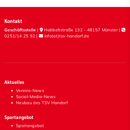
Baby-FIT
Kontakt
Badminton
Geschäftsstelle
|
Hobbeltstraße 132 - 48157 Münster |
Basketball
0251/14 25 92
|
info(at)tsv-handorf.de
Boule
Freizeitsport
Fußball-Junioren
Fußball-Senioren
Aktuelles
Vereins-News
Judo
Social-Media-News
Karate
Neubau des TSV Handorf
Leichtathletik
Sportangebot
Sportangebot
Schwimmen