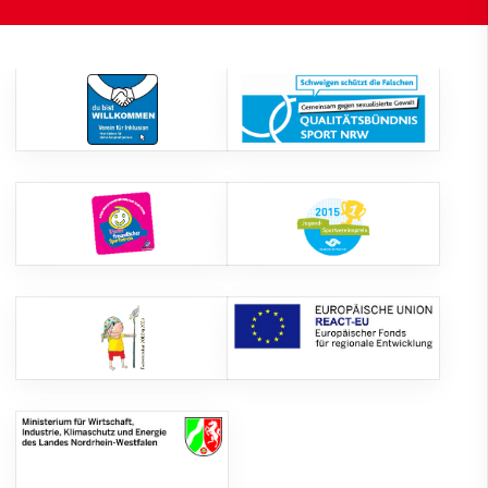
Formulare
Nordic Walking
Tischtennis
Turnen
Volleyball
Sponsoren
Unser Service