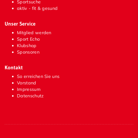
Sportsuche
News
aktiv - fit & gesund
Ansprechpartner
Unser Service
Konzept Schwimmausbildung
Mitglied werden
Sport Echo
Vorraussetzungen, Anmeldeverfahren &
Klubshop
Wartelisten
Sponsoren
Kurse
Kontakt
inklusive Mannschaft
So erreichen Sie uns
Vorstand
Athletiktraining
Impressum
Datenschutz
Kosten
Kursrichtlinien und Verhaltensregeln
Allgemeines
Häufig gestellte Fragen