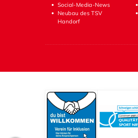
Social-Media-News
Neubau des TSV
Handorf