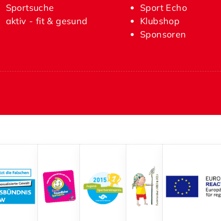
Sportsuche
Sport Echo
aktiv - fit & gesund
Klubshop
Sponsoren