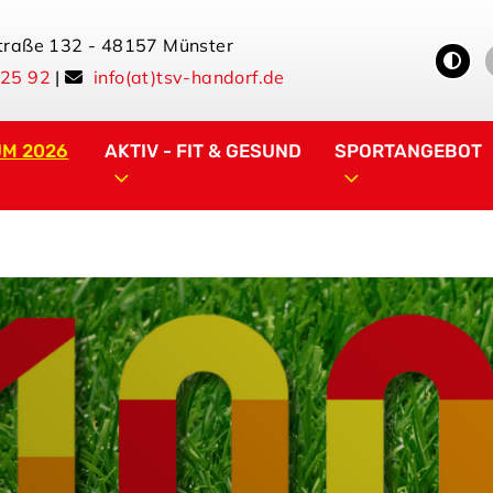
traße 132 - 48157 Münster
 25 92
|
info(at)tsv-handorf.de
UM 2026
AKTIV - FIT & GESUND
SPORTANGEBOT