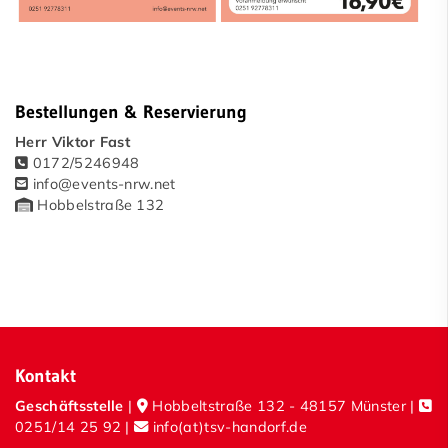
Bestellungen & Reservierung
Herr Viktor Fast
0172/5246948
info@events-nrw.net
Hobbelstraße 132
Kontakt
Geschäftsstelle
|
Hobbeltstraße 132 - 48157 Münster |
0251/14 25 92
|
info(at)tsv-handorf.de