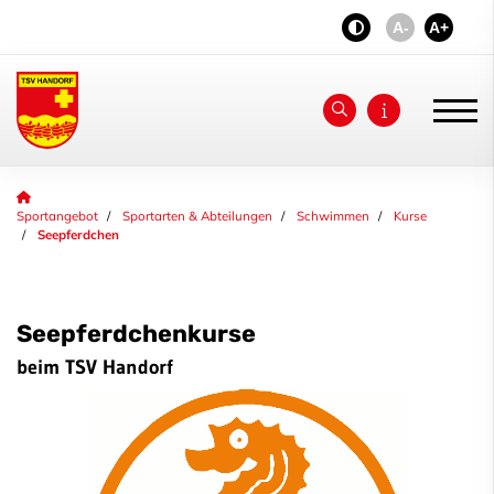
A-
A+
Unser Verein
Sportangebot
Sportarten & Abteilungen
Schwimmen
Kurse
Seepferdchen
News
Jubiläum 2026
Seepferdchenkurse
aktiv - fit & gesund
beim TSV Handorf
Sportangebot
Deinen Sport finden
Sportarten & Abteilungen