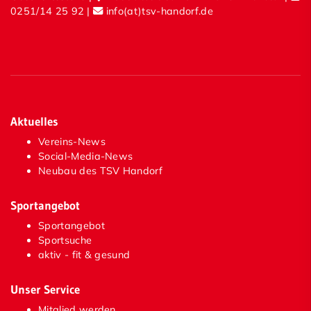
0251/14 25 92
|
info(at)tsv-handorf.de
Masters
inklusive Mannschaft
Athletiktraining
Kosten
Aktuelles
Kursrichtlinien und Verhaltensregeln
Vereins-News
Social-Media-News
Allgemeines
Neubau des TSV Handorf
Häufig gestellte Fragen
Sportangebot
Formulare
Sportangebot
Sportsuche
Nordic Walking
aktiv - fit & gesund
Tischtennis
Unser Service
Turnen
Mitglied werden