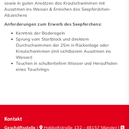
sowie in guten Ansätzen das Kraulschwimmen mit
News
Ausatmen ins Wasser & Erreichen des Seepferdchen-
Abzeichens
Ansprechpartner
Anforderungen zum Erwerb des Seepferchens:
Konzept Schwimmausbildung
Kenntnis der Baderegeln
Sprung vom Startblock und direktem
Vorraussetzungen, Anmeldeverfahren &
Durchschwimmen der 25m in Rückenlage oder
Wartelisten
Kraulschwimmen (mit sichtbarem Ausatmen ins
Wasser)
Kurse
Tauchen in schultertiefem Wasser und Heraufholen
eines Tauchrings
Seepferdchen
Bronze
Sichtungskurs 1
Sichtungskurs 2
Breitensport/Technikkurs
Kontakt
Geschäftsstelle
|
Hobbeltstraße 132 - 48157 Münster |
Leistungschwimmen & Wettkampf