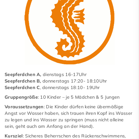
Baby-FIT
Badminton
Basketball
Boule
Freizeitsport
Fußball-Junioren
Seepferdchen A,
dienstags 16-17Uhr
Seepferdchen B,
donnerstags 17:20- 18:10Uhr
Fußball-Senioren
Seepferdchen C
, donnerstags 18:10- 19Uhr
Gruppengröße
Judo
: 10 Kinder – je 5 Mädchen & 5 Jungen
Voraussetzungen
: Die Kinder dürfen keine übermäßige
Karate
Angst vor Wasser haben, sich trauen ihren Kopf ins Wasser
zu legen und ins Wasser zu springen (muss nicht alleine
Leichtathletik
sein, geht auch am Anfang an der Hand).
Schwimmen
Kursziel
: Sicheres Beherrschen des Rückenschwimmens,