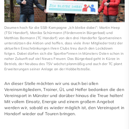
Unser Service
Daumen hoch für die SSB-Kampagne „Ich bleibe dabei“: Martin Heep
(TSV Handorf), Monika Schürmann (Förderverein Bürgerbad) und
Matthias Bormann (TC Handorf) von den drei Handorfer Sportvereinen
unterstützen die Aktion und hoffen, dass viele ihrer Mitglieder trotz der
aktuellen Einschränkungen ihren Clubs treu durch den Lockdown
folgen. Dabei dürfen sich die Sportler*innen in Münsters Osten schon in
naher Zukunft auf viel Neues Freuen: Das Bürgerbad geht in Kürze in
Betrieb, der Neubau des TSV wächst planmäßig und auch der TC plant
Erweiterungen seiner Anlage an der Hobbeltstraße.
An dieser Stelle möchten wir uns auch bei allen
Vereinsmitgliedern, Trainer, ÜL und Helfer bedanken die den
Vereinsport in Münster und darüber hinaus die Treue halten!
Mit vollem Einsatz, Energie und einem großem Angebot
werden wir, sobald es wieder möglich ist, den Vereinsport in
Handorf wieder auf Touren bringen.