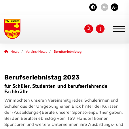
A-
A+
Unser Verein
News
Vereins-News
Berufserlebnistag
News
Berufserlebnistag 2023
Jubiläum 2026
für Schüler, Studenten und berufserfahrende
aktiv - fit & gesund
Fachkräfte
Wir möchten unseren Vereinsmitglieder, Schülerinnen und
Sportangebot
Schüler aus der Umgebung einen Blick hinter der Kulissen
der (Ausbildungs-)Berufe unserer Sponsorenpartner geben.
Sponsoren
Bei den Berufserlebnistag vom TSV Handorf können
Sponsoren und weitere Unternehmen ihre Ausbildungs- und