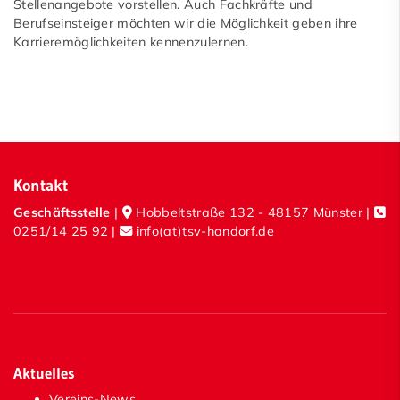
Unser Service
Stellenangebote vorstellen. Auch Fachkräfte und
Berufseinsteiger möchten wir die Möglichkeit geben ihre
Karrieremöglichkeiten kennenzulernen.
Kontakt
Geschäftsstelle
|
Hobbeltstraße 132 - 48157 Münster |
0251/14 25 92
|
info(at)tsv-handorf.de
Aktuelles
Vereins-News