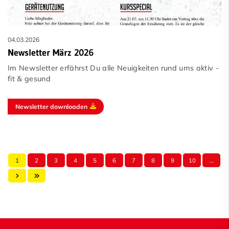
04.03.2026
Newsletter März 2026
Im Newsletter erfährst Du alle Neuigkeiten rund ums aktiv -
fit & gesund
Newsletter downloaden
1
2
3
4
5
6
7
8
9
10
…