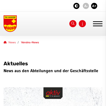
A-
A+
Unser Verein
News
Vereins-News
News
Aktuelles
Jubiläum 2026
News aus den Abteilungen und der Geschäftsstelle
aktiv - fit & gesund
Sportangebot
Sponsoren